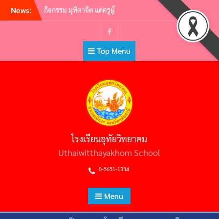
Skip
News:
กิจกรรม มุทิตาจิต แด่ครูผู้
to
เกษียณอายุราชการ ประจำปี
2565 | ครูผู้พากเพียร เกษียณสู่
content
หลักชัย
Facebook
Top Menu
กิจกรรมอ.ท.ว. เกมส์ (U.T.W.
GAMES) 2565
วันไหว้ครู ประจำปีการศึกษา
2565
ต้อนรับคณะศึกษาดูงาน คณะผู้
บริหารสถานศึกษามัธยมศึกษา
สหวิทยาเขตประโคนชัย
พิธีถวายราชสักการะวันพ่อขุน
โรงเรียนอุทัยวิทยาคม
รามคำแหงมหาราช และวัน
ยุทธหัตถีสมเด็จพระนเรศวร
Uthaiwitthayakhom School
มหาราช
0-5651-1334
Menu