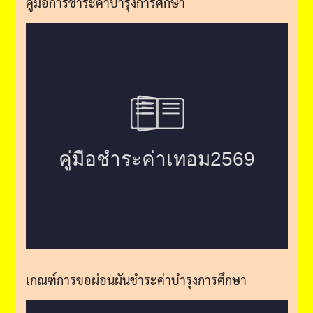
คู่มือการชำระค่าบำรุงการศึกษา
เกณฑ์การขอผ่อนผันชำระค่าบำรุงการศึกษา