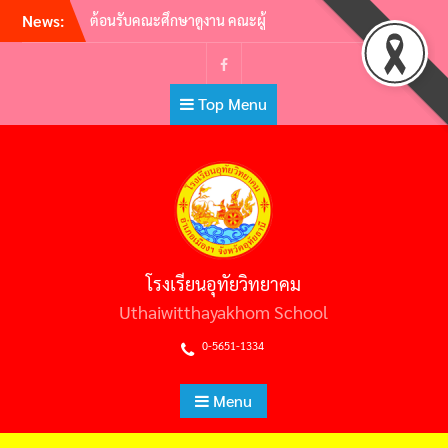
Skip
News:
พิธีถวายราชสักการะวันพ่อขุน
to
รามคำแหงมหาราช และวัน
ยุทธหัตถีสมเด็จพระนเรศวร
content
มหาราช
Facebook
Top Menu
กิจกรรม มุทิตาจิต แด่ครูผู้
เกษียณอายุราชการ ประจำปี
2565 | ครูผู้พากเพียร เกษียณสู่
หลักชัย
กิจกรรมอ.ท.ว. เกมส์ (U.T.W.
GAMES) 2565
วันไหว้ครู ประจำปีการศึกษา
2565
โรงเรียนอุทัยวิทยาคม
Uthaiwitthayakhom School
0-5651-1334
Menu