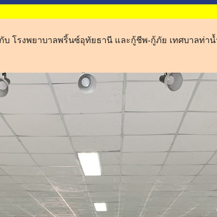
ับ โรงพยาบาลพริ้นซ์อุทัยธานี และกู้ชีพ-กู้ภัย เทศบาลท่