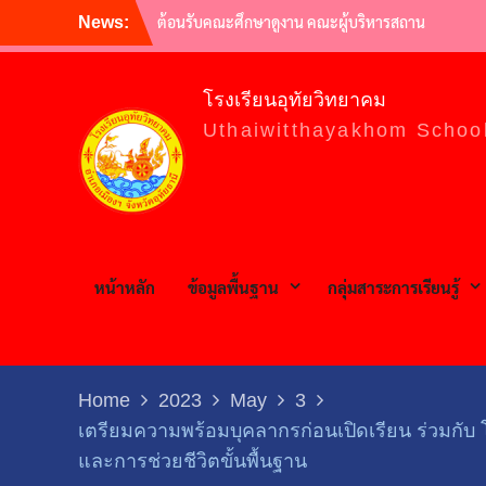
Skip
พิธีถวายราชสักการะวันพ่อขุนรามคำแหง
News:
to
มหาราช และวันยุทธหัตถีสมเด็จพระนเรศวร
มหาราช
content
กิจกรรม มุทิตาจิต แด่ครูผู้เกษียณอายุราชการ
โรงเรียนอุทัยวิทยาคม
ประจำปี 2565 | ครูผู้พากเพียร เกษียณสู่หลักชัย
Uthaiwitthayakhom Schoo
กิจกรรมอ.ท.ว. เกมส์ (U.T.W. GAMES) 2565
วันไหว้ครู ประจำปีการศึกษา 2565
ต้อนรับคณะศึกษาดูงาน คณะผู้บริหารสถาน
ศึกษามัธยมศึกษาสหวิทยาเขตประโคนชัย
หน้าหลัก
ข้อมูลพื้นฐาน
กลุ่มสาระการเรียนรู้
Home
2023
May
3
เตรียมความพร้อมบุคลากรก่อนเปิดเรียน ร่วมกับ โ
และการช่วยชีวิตขั้นพื้นฐาน