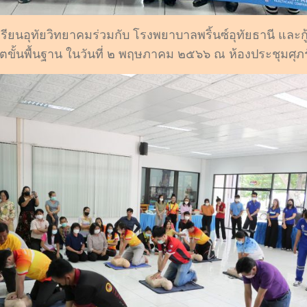
ยนอุทัยวิทยาคมร่วมกับ โรงพยาบาลพริ้นซ์อุทัยธานี และกู้ช
ตขั้นพื้นฐาน ในวันที่ ๒ พฤษภาคม ๒๕๖๖ ณ ห้องประชุมศุภร