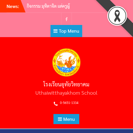
Skip
News:
กิจกรรม มุทิตาจิต แด่ครูผู้
to
เกษียณอายุราชการ ประจำปี
2565 | ครูผู้พากเพียร เกษียณสู่
content
หลักชัย
Facebook
Top Menu
กิจกรรมอ.ท.ว. เกมส์ (U.T.W.
GAMES) 2565
วันไหว้ครู ประจำปีการศึกษา
2565
ต้อนรับคณะศึกษาดูงาน คณะผู้
บริหารสถานศึกษามัธยมศึกษา
สหวิทยาเขตประโคนชัย
พิธีถวายราชสักการะวันพ่อขุน
โรงเรียนอุทัยวิทยาคม
รามคำแหงมหาราช และวัน
ยุทธหัตถีสมเด็จพระนเรศวร
Uthaiwitthayakhom School
มหาราช
0-5651-1334
Menu