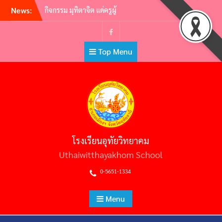
Skip
News:
กิจกรรม มุทิตาจิต แด่ครูผู้
to
เกษียณอายุราชการ ประจำปี
2565 | ครูผู้พากเพียร เกษียณสู่
content
หลักชัย
Facebook
Top Menu
กิจกรรมอ.ท.ว. เกมส์ (U.T.W.
GAMES) 2565
วันไหว้ครู ประจำปีการศึกษา
2565
ต้อนรับคณะศึกษาดูงาน คณะผู้
บริหารสถานศึกษามัธยมศึกษา
สหวิทยาเขตประโคนชัย
พิธีถวายราชสักการะวันพ่อขุน
โรงเรียนอุทัยวิทยาคม
รามคำแหงมหาราช และวัน
ยุทธหัตถีสมเด็จพระนเรศวร
Uthaiwitthayakhom School
มหาราช
0-5651-1334
Menu