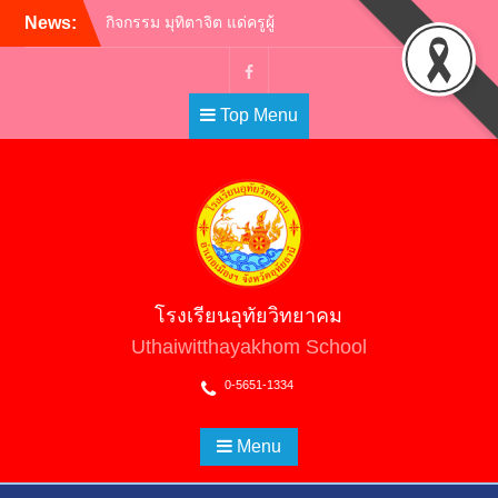
Skip
News:
กิจกรรม มุทิตาจิต แด่ครูผู้
to
เกษียณอายุราชการ ประจำปี
2565 | ครูผู้พากเพียร เกษียณ
content
สู่หลักชัย
Facebook
Top Menu
กิจกรรมอ.ท.ว. เกมส์ (U.T.W.
GAMES) 2565
วันไหว้ครู ประจำปีการศึกษา
2565
ต้อนรับคณะศึกษาดูงาน คณะ
ผู้บริหารสถานศึกษา
มัธยมศึกษาสหวิทยาเขต
ประโคนชัย
โรงเรียนอุทัยวิทยาคม
พิธีถวายราชสักการะวัน
พ่อขุนรามคำแหงมหาราช
Uthaiwitthayakhom School
และวันยุทธหัตถีสมเด็จพระ
0-5651-1334
นเรศวรมหาราช
Menu