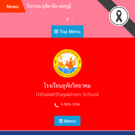
Skip
News:
กิจกรรม มุทิตาจิต แด่ครูผู้
to
เกษียณอายุราชการ ประจำปี
2565 | ครูผู้พากเพียร เกษียณสู่
content
หลักชัย
Facebook
Top Menu
กิจกรรมอ.ท.ว. เกมส์ (U.T.W.
GAMES) 2565
วันไหว้ครู ประจำปีการศึกษา
2565
ต้อนรับคณะศึกษาดูงาน คณะผู้
บริหารสถานศึกษามัธยมศึกษา
สหวิทยาเขตประโคนชัย
พิธีถวายราชสักการะวันพ่อขุน
โรงเรียนอุทัยวิทยาคม
รามคำแหงมหาราช และวัน
ยุทธหัตถีสมเด็จพระนเรศวร
Uthaiwitthayakhom School
มหาราช
0-5651-1334
Menu