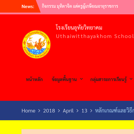
Skip
News:
กิจกรรม มุทิตาจิต แด่ครูผู้เกษียณอายุราชการ
to
ประจำปี 2565 | ครูผู้พากเพียร เกษียณสู่หลักชัย
กิจกรรมอ.ท.ว. เกมส์ (U.T.W. GAMES) 2565
content
วันไหว้ครู ประจำปีการศึกษา 2565
โรงเรียนอุทัยวิทยาคม
ต้อนรับคณะศึกษาดูงาน คณะผู้บริหารสถาน
Uthaiwitthayakhom Schoo
ศึกษามัธยมศึกษาสหวิทยาเขตประโคนชัย
พิธีถวายราชสักการะวันพ่อขุนรามคำแหง
มหาราช และวันยุทธหัตถีสมเด็จพระนเรศวร
มหาราช
หน้าหลัก
ข้อมูลพื้นฐาน
กลุ่มสาระการเรียนรู้
Home
2018
April
13
หลักเกณฑ์และวิธ