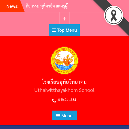
Skip
News:
กิจกรรม มุทิตาจิต แด่ครูผู้
to
เกษียณอายุราชการ ประจำปี
2565 | ครูผู้พากเพียร เกษียณสู่
content
หลักชัย
Facebook
Top Menu
กิจกรรมอ.ท.ว. เกมส์ (U.T.W.
GAMES) 2565
วันไหว้ครู ประจำปีการศึกษา
2565
ต้อนรับคณะศึกษาดูงาน คณะผู้
บริหารสถานศึกษามัธยมศึกษา
สหวิทยาเขตประโคนชัย
พิธีถวายราชสักการะวันพ่อขุน
โรงเรียนอุทัยวิทยาคม
รามคำแหงมหาราช และวัน
ยุทธหัตถีสมเด็จพระนเรศวร
Uthaiwitthayakhom School
มหาราช
0-5651-1334
Menu