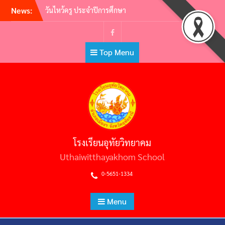
Skip
News:
วันไหว้ครู ประจำปีการศึกษา
to
2565
ต้อนรับคณะศึกษาดูงาน คณะผู้
content
บริหารสถานศึกษามัธยมศึกษา
Facebook
Top Menu
สหวิทยาเขตประโคนชัย
พิธีถวายราชสักการะวันพ่อขุน
รามคำแหงมหาราช และวัน
ยุทธหัตถีสมเด็จพระนเรศวร
มหาราช
กิจกรรม มุทิตาจิต แด่ครูผู้
เกษียณอายุราชการ ประจำปี
2565 | ครูผู้พากเพียร เกษียณสู่
โรงเรียนอุทัยวิทยาคม
หลักชัย
กิจกรรมอ.ท.ว. เกมส์ (U.T.W.
Uthaiwitthayakhom School
GAMES) 2565
0-5651-1334
Menu