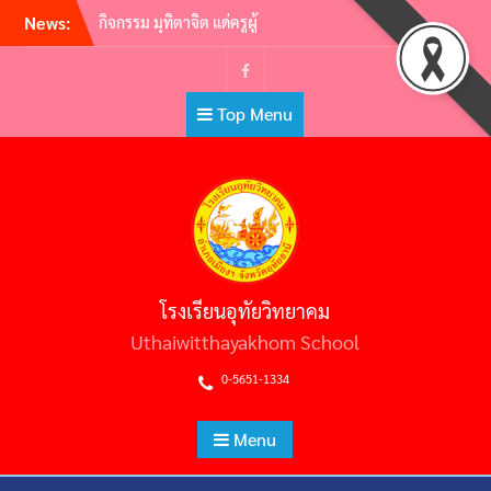
หลักชัย
Skip
News:
กิจกรรมอ.ท.ว. เกมส์ (U.T.W.
to
GAMES) 2565
content
วันไหว้ครู ประจำปีการศึกษา
Facebook
2565
Top Menu
ต้อนรับคณะศึกษาดูงาน คณะผู้
บริหารสถานศึกษามัธยมศึกษา
สหวิทยาเขตประโคนชัย
พิธีถวายราชสักการะวันพ่อขุน
รามคำแหงมหาราช และวัน
ยุทธหัตถีสมเด็จพระนเรศวร
มหาราช
โรงเรียนอุทัยวิทยาคม
Uthaiwitthayakhom School
0-5651-1334
Menu