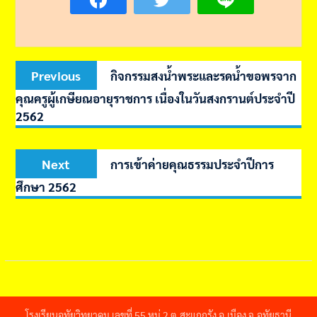
Post
Previous
Previous
กิจกรรมสงน้ำพระและรดน้ำขอพรจาก
navigation
post:
คุณครูผู้เกษียณอายุราชการ เนื่องในวันสงกรานต์ประจำปี
2562
Next
Next
การเข้าค่ายคุณธรรมประจำปีการ
post:
ศึกษา 2562
โรงเรียนอุทัยวิทยาคม เลขที่ 55 หมู่ 2 ต.สะแกกรัง อ.เมือง จ.อุทัยธานี