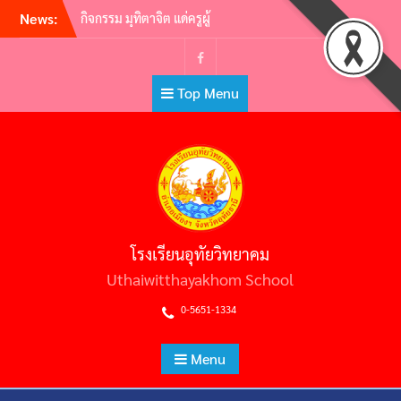
Skip
News:
กิจกรรม มุทิตาจิต แด่ครูผู้
to
เกษียณอายุราชการ ประจำปี
2565 | ครูผู้พากเพียร เกษียณสู่
content
หลักชัย
Facebook
Top Menu
กิจกรรมอ.ท.ว. เกมส์ (U.T.W.
GAMES) 2565
วันไหว้ครู ประจำปีการศึกษา
2565
ต้อนรับคณะศึกษาดูงาน คณะผู้
บริหารสถานศึกษามัธยมศึกษา
สหวิทยาเขตประโคนชัย
พิธีถวายราชสักการะวันพ่อขุน
โรงเรียนอุทัยวิทยาคม
รามคำแหงมหาราช และวัน
ยุทธหัตถีสมเด็จพระนเรศวร
Uthaiwitthayakhom School
มหาราช
0-5651-1334
Menu